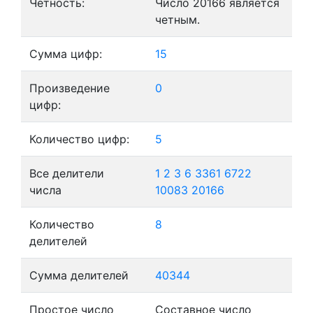
Четность:
Число 20166 является
четным.
Сумма цифр:
15
Произведение
0
цифр:
Количество цифр:
5
Все делители
1
2
3
6
3361
6722
числа
10083
20166
Количество
8
делителей
Сумма делителей
40344
Простое число
Составное число