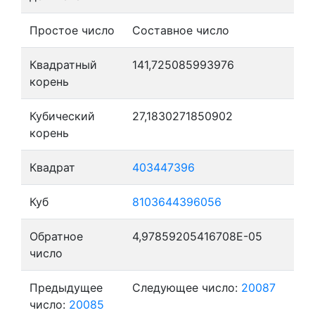
Простое число
Составное число
Квадратный
141,725085993976
корень
Кубический
27,1830271850902
корень
Квадрат
403447396
Куб
8103644396056
Обратное
4,97859205416708E-05
число
Предыдущее
Следующее число:
20087
число:
20085