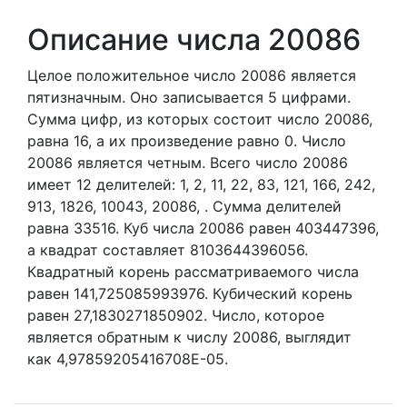
Описание числа 20086
Целое положительное число 20086
является
пятизначным. Оно записывается 5 цифрами.
Сумма цифр, из которых состоит число 20086,
равна 16, а их произведение равно 0.
Число
20086 является четным.
Всего число 20086
имеет 12 делителей:
1,
2,
11,
22,
83,
121,
166,
242,
913,
1826,
10043,
20086,
. Сумма делителей
равна 33516. Куб числа 20086 равен 403447396,
а квадрат составляет 8103644396056.
Квадратный корень рассматриваемого числа
равен 141,725085993976. Кубический корень
равен 27,1830271850902. Число, которое
является обратным к числу 20086, выглядит
как 4,97859205416708E-05.