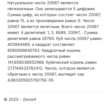
Натуральное число 20067
является
пятизначным. Оно записывается 5 цифрами.
Сумма цифр, из которых состоит число 20067,
равна 15, а их произведение равно 0.
Число
20067 является нечетным.
Всего число 20067
имеет 4 делителей:
1,
3,
6689,
20067,
. Сумма
делителей равна 26760. Куб числа 20067 равен
402684489, а квадрат составляет
8080669640763. Квадратный корень
рассматриваемого числа равен
141,658038952966. Кубический корень равен
27,1744533782412. Число, которое является
обратным к числу 20067, выглядит как
4,98330592515075E-05.
© 2020 - ZeroInf