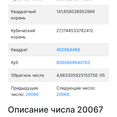
Квадратный
141,658038952966
корень
Кубический
27,1744533782412
корень
Квадрат
402684489
Куб
8080669640763
Обратное число
4,98330592515075E-05
Предыдущее
Следующее число:
число:
20066
20068
Описание числа 20067