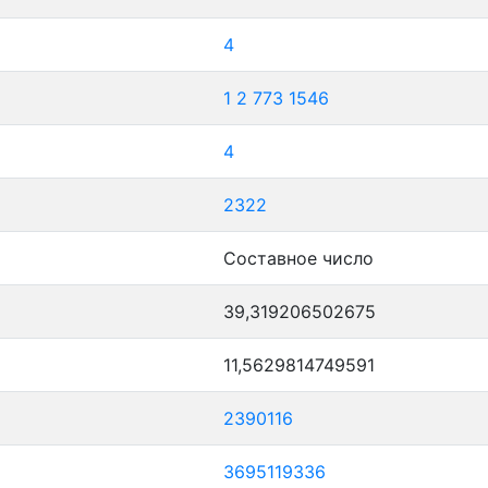
4
1
2
773
1546
4
2322
Составное число
39,319206502675
11,5629814749591
2390116
3695119336