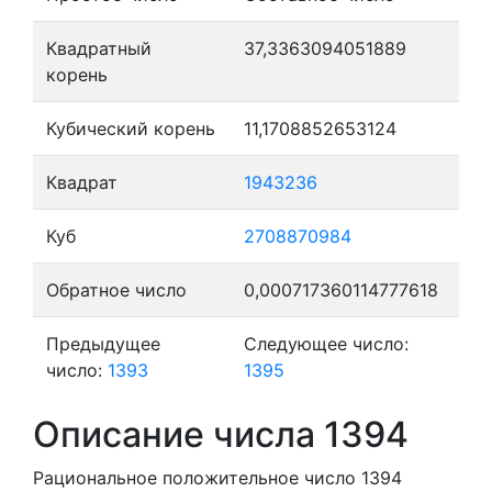
Квадратный
37,3363094051889
корень
Кубический корень
11,1708852653124
Квадрат
1943236
Куб
2708870984
Обратное число
0,000717360114777618
Предыдущее
Следующее число:
число:
1393
1395
Описание числа 1394
Рациональное положительное число 1394