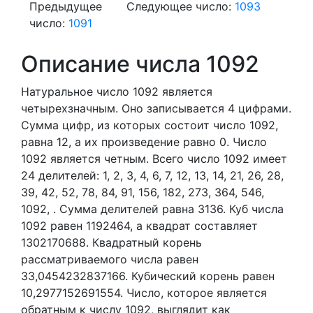
Предыдущее
Следующее число:
1093
число:
1091
Описание числа 1092
Натуральное число 1092
является
четырехзначным. Оно записывается 4 цифрами.
Сумма цифр, из которых состоит число 1092,
равна 12, а их произведение равно 0.
Число
1092 является четным.
Всего число 1092 имеет
24 делителей:
1,
2,
3,
4,
6,
7,
12,
13,
14,
21,
26,
28,
39,
42,
52,
78,
84,
91,
156,
182,
273,
364,
546,
1092,
. Сумма делителей равна 3136. Куб числа
1092 равен 1192464, а квадрат составляет
1302170688. Квадратный корень
рассматриваемого числа равен
33,0454232837166. Кубический корень равен
10,2977152691554. Число, которое является
обратным к числу 1092, выглядит как